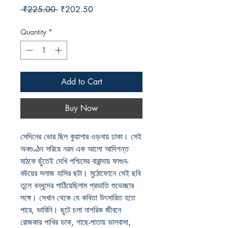
Regular
Sale
 ₹225.00 
₹202.50
Price
Price
Quantity
*
Add to Cart
Buy Now
সেদিনের ভোর ছিল কুয়াশার ওড়নায় ঢাকা। সেই
অবগুণ্ঠন সরিয়ে নরম এক আলো আদিগন্ত
মাঠকে ছুঁতেই দেখি পশ্চিমের বারান্দায় ফাগুন-
বউয়ের সলাজ হাসির ছটা। মুঠোফোনে সেই ছবি
তুলে বন্ধুদের পাঠিয়েছিলাম প্রভাতি শুভেচ্ছার
সঙ্গে। সেখান থেকে যে কবিতা উৎসারিত হতে
পারে, ভাবিনি। ছুটে চলা নাগরিক জীবনে
রোজকার পাখির ডাক, গাছে-পাতায় ভালবাসা,