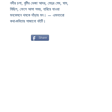
নদীর চলা, বৃষ্টির ভেজা আদর, মেদুর মেঘ, ঘাম,
মিছিল, ফেলে আসা সময়, হারিয়ে যাওয়া
মনকেমনে থমকে দাঁড়ায় মন। — এমনতরো
কথা-কবিতায় সাজানো বইটি।
Share
Boiwala Book Cafe
RATANPALLY
SANTINIKETAN
732135