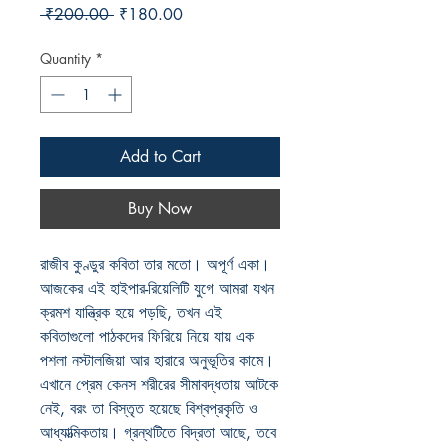
Regular
Sale
 ₹200.00 
₹180.00
Price
Price
Quantity
*
Add to Cart
Buy Now
রাজীব কুণ্ডুর কবিতা তার মতো। অপূর্ণ একা।
আজকের এই হাইপার-রিয়েলিটি যুগে আমরা যখন
ক্রমশ যান্ত্রিক হয়ে পড়ছি, তখন এই
কবিতাগুলো পাঠকদের ফিরিয়ে নিয়ে যায় এক
পশলা নস্টালজিয়া আর হারারে অনুভূতির কামে।
এখানে প্রেম কেনস শরীরের সীমাবদ্ধতায় আটকে
নেই, বরং তা বিস্তৃত হয়েছে বিশ্বপ্রকৃতি ও
আধ্যাত্মিকতায়। গ্রন্থটিতে বিদ্রতা আছে, তবে