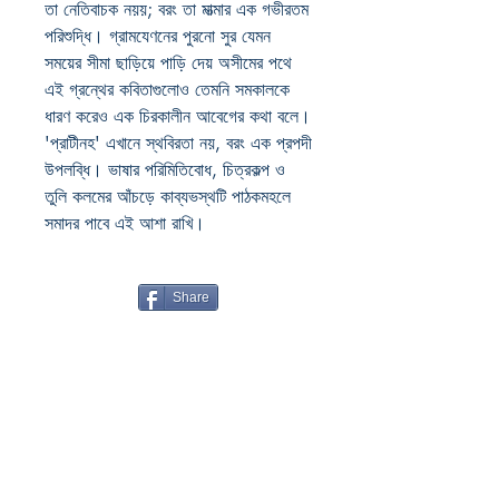
তা নেতিবাচক নয়য়; বরং তা মাত্মার এক গভীরতম
পরিশুদ্ধি। গ্রামযেণনের পুরনো সুর যেমন
সময়ের সীমা ছাড়িয়ে পাড়ি দেয় অসীমের পথে
এই গ্রন্থের কবিতাগুলোও তেমনি সমকালকে
ধারণ করেও এক চিরকালীন আবেগের কথা বলে।
'প্রাটীনহ' এখানে স্থবিরতা নয়, বরং এক প্রপদী
উপলব্ধি। ভাষার পরিমিতিবোধ, চিত্রকল্প ও
তুলি কলমের আঁচড়ে কাব্যভস্থটি পাঠকমহলে
সমাদর পাবে এই আশা রাখি।
Share
Boiwala Book Cafe
RATANPALLY
SANTINIKETAN
732135