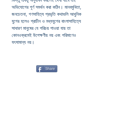
কিন্তু একটু অনুধাবন করলেই দেখা যাবে এই
অভিযোগের পূর্ণ সমর্থন করা কঠিন। মানবমুখিতা,
জনচেতনা, গণসাহিত্য প্রভৃতি কথাগুলি আধুনিক
যুগের হলেও প্রাচীন ও মধ্যযুগের বাংলাসাহিত্যে
সাধারণ মানুষের যে পরিচয় পাওয়া যায় তা
কোনওক্রমেই উপেক্ষণীয় নয় এবং পরিমাণেও
যৎসামান্য নয়।
Share
Boiwala Book Cafe
RATANPALLY
SANTINIKETAN
732135